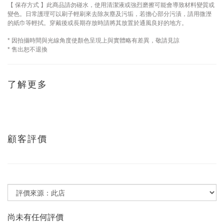
【
保存方式
】此商品請勿碰水，使用清潔液或強烈磨擦可能會導致材料變質或
變色。日常護理可以刷子輕刷來去除灰塵及污垢，若擔心部分污漬，請用微溼
的紙巾等輕拭。穿戴後或長期存放時請將其放置於通風良好的地方。
因拍攝時間與光線角度使顏色呈現上與實體略有差異，敬請見諒
*
售出恕不退換
*
了解更多
顧客評價
尚未有任何評價