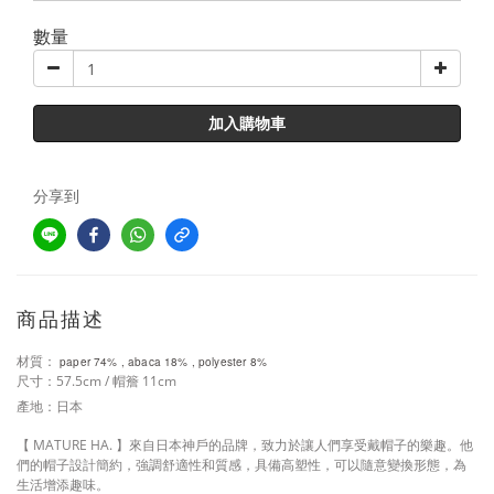
數量
加入購物車
分享到
商品描述
材質：
paper 74% , abaca 18% , polyester 8%
57.5cm /
11cm
尺寸：
帽簷
產地：日本
【
MATURE HA.
】來自日本神戶的品牌，致力於讓人們享受戴帽子的樂趣。他
們的帽子設計簡約，強調舒適性和質感，具備高塑性，可以隨意變換形態，為
生活增添趣味。