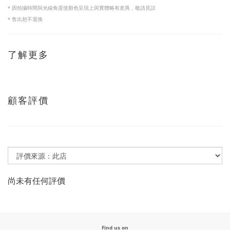
因拍攝時間與光線角度使顏色呈現上與實體略有差異
敬請見諒
*
，
售出恕不退換
*
了解更多
顧客評價
尚未有任何評價
Find us on