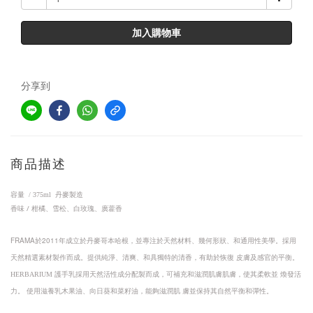
加入購物車
分享到
商品描述
容量 /
375ml
丹麥製造
香味 / 柑橘、雪松、白玫瑰、廣藿香
FRAMA
2011
於
年成立於丹麥哥本哈根，並專注於天然材料、幾何形狀、和通用性美學。
採用
天然精選素材製作而成。
提供純淨、清爽、和具獨特的清香
，有助於恢復
皮膚及感官的平衡。
HERBARIUM 護手乳採用天然活性成分配製而成
，
可補充和滋潤肌膚肌膚
，
使其柔軟並 煥發活
力。 使用滋養乳木果油、向日葵和菜籽油
，
能夠滋潤肌 膚並保持其自然平衡和彈性。