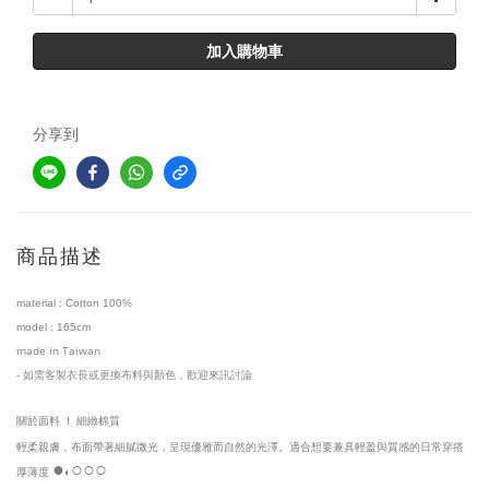
加入購物車
分享到
商品描述
material :
Cotton 100%
model : 165cm
made in Taiwan
-
如需客製衣長或更換布料與顏色，歡迎來訊討論
關於面料
細緻棉質
I
輕柔親膚，布面帶著細膩微光，呈現優雅而自然的光澤。適合想要兼具輕盈與質感的日常穿搭
●
○
○○
厚薄度
◐