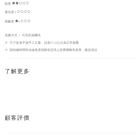
●
●○
○○
挺度
○
○
○
○
透光度
◐
●
○
○○
易皺度
◐
洗滌方式 I 可洗衣袋機洗
※
尺寸皆為平放手工丈量，
誤差±1-2公分為正常範圍
※
因
拍攝時間與光線角度使顏色呈現上與實體略有差異，敬請見諒
了解更多
顧客評價