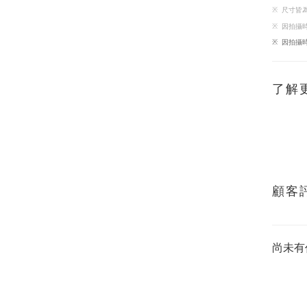
※
尺寸皆
※
因
拍攝
※
因
拍攝
了解
顧客
尚未有