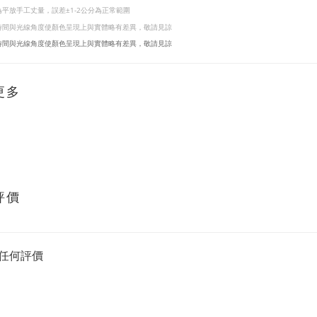
為平放手工丈量，
誤差±1-2公分為正常範圍
時間與光線角度使顏色呈現上與實體略有差異，敬請見諒
時間與光線角度使顏色呈現上與實體略有差異，敬請見諒
更多
評價
任何評價