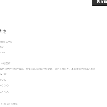
現在預
描述
inen 100%
2cm
aiwan
I
中磅亞麻
有的自然紋理與呼吸感，垂墜間流露著隨性與從容。適合喜歡自在、不造作質感的日常衣著
●
○○
◐
○
○○
●
○
○
○
●
○
○○
I
可用洗衣袋機洗