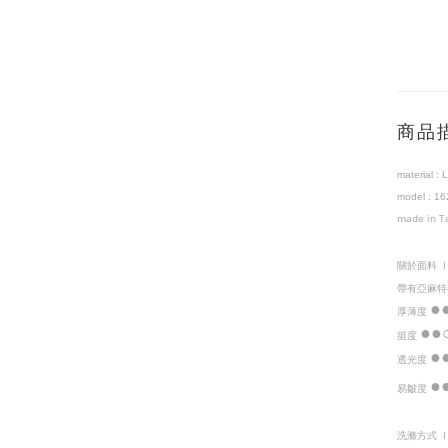
商品
material :
L
model
:
1
6
made in T
關於面料
帶有亞麻特
●
厚薄度
●
●
挺度
●
透光度
●
易皺度
洗滌方式 