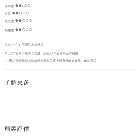
●
●
○○
厚薄度
◐
●
●
○
○○
挺度
●
●
○
○
○
透光度
●
●
○
○○
易皺度
洗滌方式 I
可用洗衣袋機洗
※
尺寸皆為平放手工丈量，
誤差±1-2公分為正常範圍
※
因
拍攝時間與光線角度使顏色呈現上與實體略有差異，敬請見諒
了解更多
顧客評價