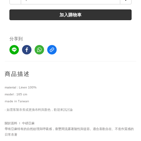
加入購物車
分享到
商品描述
material :
Linen 100%
model
:
1
65 cm
made in Taiwan
-
如需客製衣長或更換布料與顏色，歡迎來訊討論
I
關於面料
中磅亞麻
帶有亞麻特有的自然紋理與呼吸感，垂墜間流露著隨性與從容。適合喜歡自在、不造作質感的
日常衣著