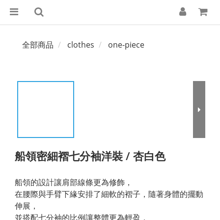
全部商品
clothes
one-piece
船領密細褶七分袖洋裝 / 杏白色
船領的設計讓肩部線條更為修飾，
在腰際與手臂下緣安排了細軟的褶子，隨著身體的擺動
伸展，
並搭配七分袖的比例讓整體更為輕盈．