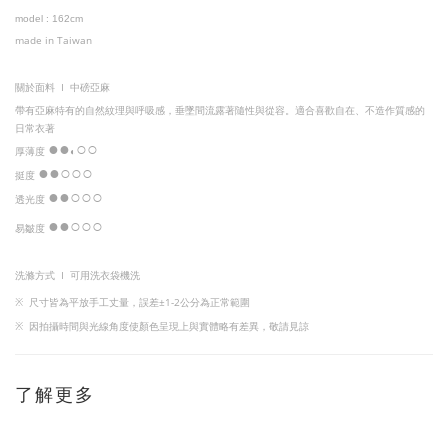
model
:
1
62cm
made in Taiwan
I
關於面料
中磅亞麻
帶有亞麻特有的自然紋理與呼吸感，垂墜間流露著隨性與從容。適合喜歡自在、不造作質感的
日常衣著
●
●
○○
厚薄度
◐
●
●
○
○○
挺度
●
●
○
○
○
透光度
●
●
○
○○
易皺度
洗滌方式 I
可用洗衣袋機洗
※
尺寸皆為平放手工丈量，
誤差±1-2公分為正常範圍
※
因
拍攝時間與光線角度使顏色呈現上與實體略有差異，敬請見諒
了解更多