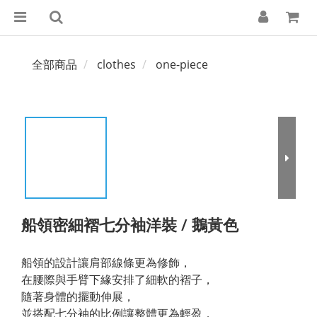
全部商品
clothes
one-piece
船領密細褶七分袖洋裝 / 鵝黃色
船領的設計讓肩部線條更為修飾，
在腰際與手臂下緣安排了細軟的褶子，
隨著身體的擺動伸展，
並搭配七分袖的比例讓整體更為輕盈．