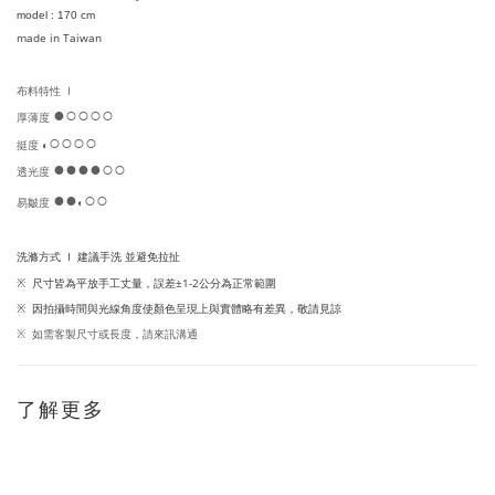
model
:
170
cm
made in Taiwan
布料特性
  I 
●
○
○○○
厚薄度 
○
○○○
挺度 
◐
●
●
●
●
○
○
透光度 
●
●
○
○
易皺度 
◐
洗滌方式 I
建議手洗 並避免拉扯
※
尺寸皆為平放手工丈量，
誤差±1-2公分為正常範圍
※
因
拍攝時間與光線角度使顏色呈現上與實體略有差異，敬請見諒
如需客製尺寸或長度，請來訊溝通
※
了解更多