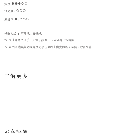
●●
●
○○
挺度 
○
○○
透光度 
◐
●
○○○
易皺度 
◐
洗滌方式
可用洗衣袋機洗
I
※
尺寸皆為平放手工丈量，
誤差±1-2公分為正常範圍
※
因
拍攝時間與光線角度使顏色呈現上與實體略有差異，敬請見諒
了解更多
顧客評價