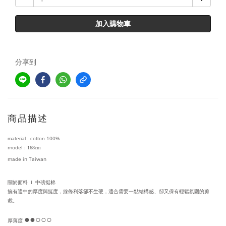
加入購物車
分享到
商品描述
100%
material :
cotton
model :
168cm
made in
Taiwan
I
關於面料
中磅挺棉
擁有適中的厚度與挺度，線條利落卻不生硬，適合需要一點結構感、卻又保有輕鬆氛圍的剪
裁。
●●
○○○
厚薄度 