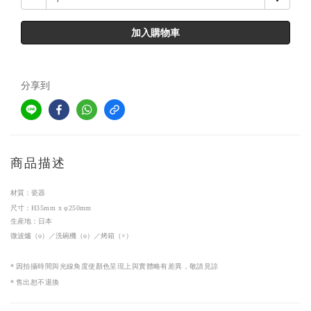
加入購物車
分享到
商品描述
器
材質：
瓷
尺寸：
H35mm x φ250mm
生産地：日本
微波爐（
o
）／洗碗機（
o
）／烤箱（
×
）
*
因拍攝時間與光線角度使顏色呈現上與實體略有差異，敬請見諒
*
售出恕不退換