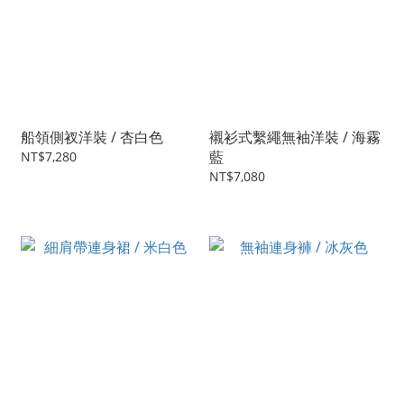
船領側衩洋裝 / 杏白色
襯衫式繫繩無袖洋裝 / 海霧
藍
NT$7,280
NT$7,080