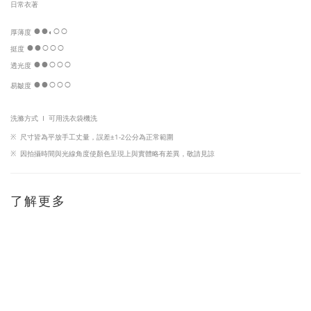
日常衣著
●
●
○○
厚薄度
◐
●
●
○
○○
挺度
●
●
○
○
○
透光度
●
●
○
○○
易皺度
洗滌方式 I
可用洗衣袋機洗
※
尺寸皆為平放手工丈量，
誤差±1-2公分為正常範圍
※
因
拍攝時間與光線角度使顏色呈現上與實體略有差異，敬請見諒
了解更多