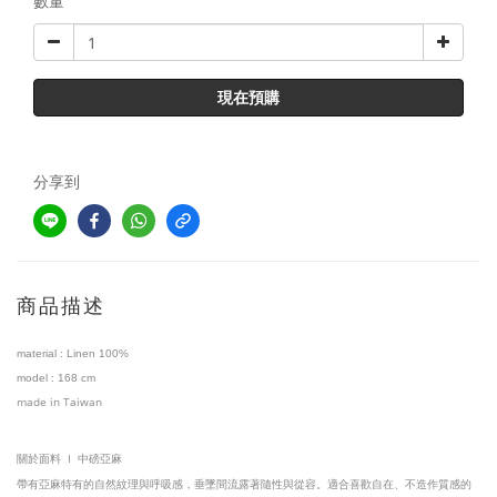
數量
現在預購
分享到
商品描述
material :
Linen 100%
model
:
168
cm
made in Taiwan
I
關於面料
中磅亞麻
帶有亞麻特有的自然紋理與呼吸感，垂墜間流露著隨性與從容。適合喜歡自在、不造作質感的