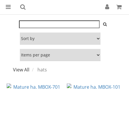
View All
hats