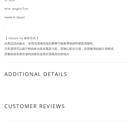
57.5cm
brim length:7cm
made in Japan
-
mature ha
【
保存方式
】
此商品請勿碰水，使用清潔液或強烈磨擦可能會導致材料變質或變色。
日常護理可以刷子輕刷來去除灰塵及污垢，若擔心部分污漬，請用微溼的紙巾等輕拭。
穿戴後或長期存放時請將其放置於通風良好的地方
ADDITIONAL DETAILS
CUSTOMER REVIEWS