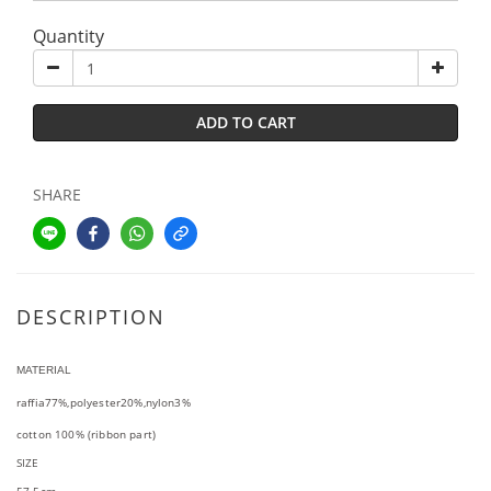
Quantity
ADD TO CART
SHARE
DESCRIPTION
MATERIAL
raffia77%,polyester20%,nylon3%
cotton 100% (ribbon part)
SIZE