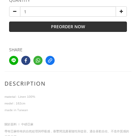
QUANTITY
PREORDER NOW
SHARE
DESCRIPTION
material :
Linen 100%
model
:
1
62cm
made in Taiwan
I
關於面料
中磅亞麻
帶有亞麻特有的自然紋理與呼吸感，垂墜間流露著隨性與從容。適合喜歡自在、不造作質感的