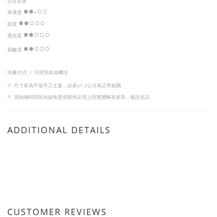
日常衣著
●
●
○○
厚薄度
◐
●
●
○
○○
挺度
●
●
○
○
○
透光度
●
●
○
○○
易皺度
洗滌方式 I
可用洗衣袋機洗
※
尺寸皆為平放手工丈量，
誤差±1-2公分為正常範圍
※
因
拍攝時間與光線角度使顏色呈現上與實體略有差異，敬請見諒
ADDITIONAL DETAILS
CUSTOMER REVIEWS