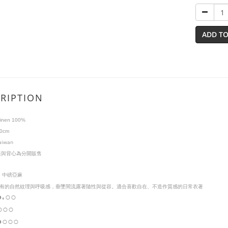
ADD TO
RIPTION
inen 100%
0cm
aiwan
裝與背心為分開販售
I
中磅亞麻
有的自然紋理與呼吸感，垂墜間流露著隨性與從容。適合喜歡自在、不造作質感的日常衣著
●
○○
◐
○
○○
●
○
○
○