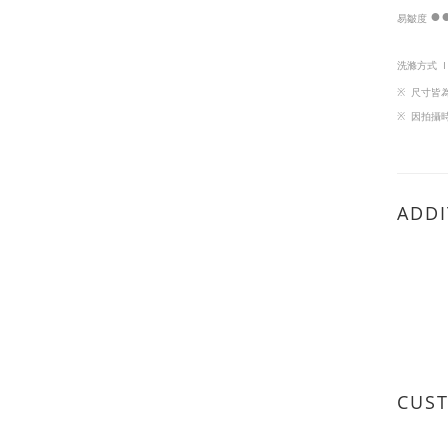
●
易皺度
洗滌方式 
※
尺寸皆
※
因
拍攝
ADDI
CUS