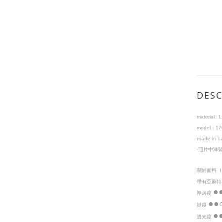
DESC
material :
L
model：17
made in T
-照片中洋
關於面料
帶有亞麻特
●
厚薄度
●
●
挺度
●
透光度