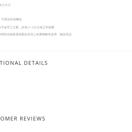
●
○
○○
I
可用洗衣袋機洗
為平放手工丈量，
誤差±1-2公分為正常範圍
時間與光線角度使顏色呈現上與實體略有差異，敬請見諒
TIONAL DETAILS
TOMER REVIEWS