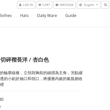
LOG IN
CART
MESSAGE
English
lothes
Hats
Daily Ware
Guide
切碎褶長洋 / 杏白色
的輪廓線條，立領與胸前的細摺為主角，另點綴
透的小釦於袖口和領口，將優雅內斂的氣氛都收
裡
80
Y