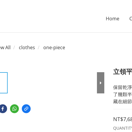
Home
C
ew All
clothes
one-piece
立領平
保留乾淨
了幾顆半
藏在細節
NT$7,6
QUANTIT