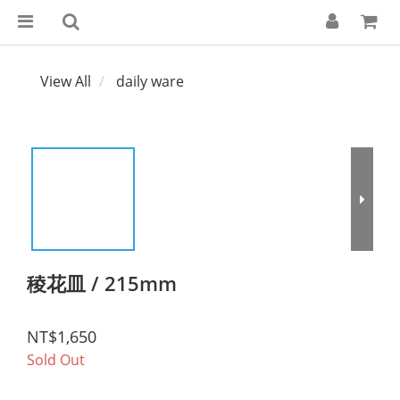
View All
daily ware
稜花皿 / 215mm
NT$1,650
Sold Out