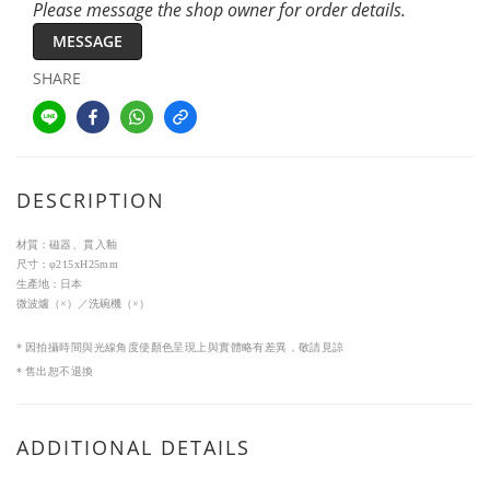
Please message the shop owner for order details.
MESSAGE
SHARE
DESCRIPTION
材質：
磁器、貫入釉
尺寸：
φ215xH25mm
生產地：日本
微波爐（
×
）／洗碗機（
×
）
*
因拍攝時間與光線角度使顏色呈現上與實體略有差異，敬請見諒
*
售出恕不退換
ADDITIONAL DETAILS