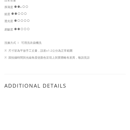
日常衣著
●
●
○○
厚薄度
◐
●
●
○
○○
挺度
●
○
○
○
○
透光度
●
●
○
○○
易皺度
洗滌方式 I
可用洗衣袋機洗
※
尺寸皆為平放手工丈量，
誤差±1-2公分為正常範圍
※
因
拍攝時間與光線角度使顏色呈現上與實體略有差異，敬請見諒
ADDITIONAL DETAILS