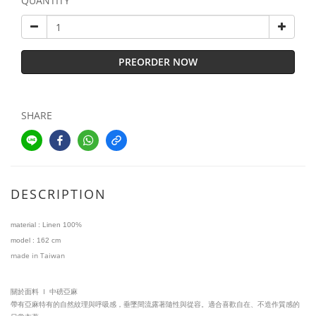
QUANTITY
PREORDER NOW
SHARE
DESCRIPTION
material :
Linen 100%
model
:
1
62 cm
made in Taiwan
I
關於面料
中磅亞麻
帶有亞麻特有的自然紋理與呼吸感，垂墜間流露著隨性與從容。適合喜歡自在、不造作質感的