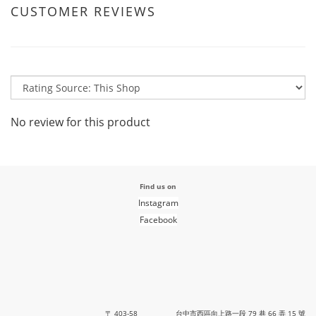
CUSTOMER REVIEWS
No review for this product
Find us on
Instagram
Facebook
〒 403-58 台中市西區向上路一段 79 巷 66 弄 15 號