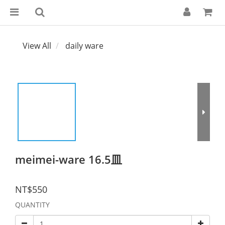
View All
daily ware
meimei-ware 16.5皿
NT$550
QUANTITY