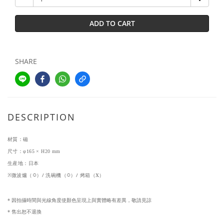
ADD TO CART
SHARE
DESCRIPTION
材質：
磁
尺寸：
φ165 × H20 mm
生産地：日本
○
○
x
微波爐（
）/ 洗碗機（
）/ 烤箱（
）
※
因拍攝時間與光線角度使顏色呈現上與實體略有差異
，
敬請見諒
*
售出恕不退換
*