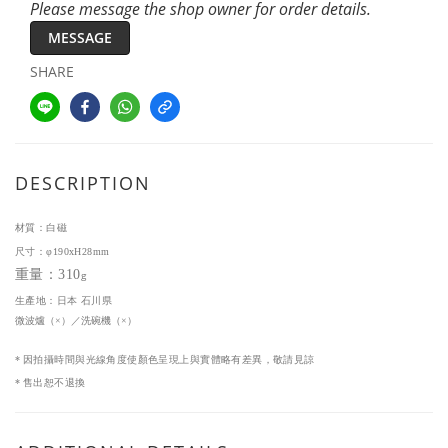
Please message the shop owner for order details.
MESSAGE
SHARE
DESCRIPTION
材質：白磁
尺寸：
φ190xH28mm
重量：310
g
生產地：日本 
石川県
微波爐（
×
）／洗碗機（
×
）
*
因拍攝時間與光線角度使顏色呈現上與實體略有差異，敬請見諒
*
售出恕不退換