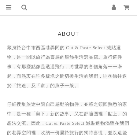
ABOUT
藏身於台中市西區巷弄間的 Cut & Paste Select 減貼選
物，是一間以旅行為靈感的服飾生活選品店。旅行這件
事，有那麼點像是透過飛行，將世界的各個角落一一牽
起，而熱衷在許多板塊之間切換生活的我們，則彷彿往返
於「旅途」及「家」的燕子一般。
仔細搜集旅途中讓自己感動的物件，並將之領回熟悉的家
中，是一種「剪下」新的故事、又在舒適圈裡「貼上」的
想法交流。因此，Cut & Paste Select 減貼選物渴望在我們
的巷弄空間裡，收納一份屬於旅行的獨特喜悅，並以這些