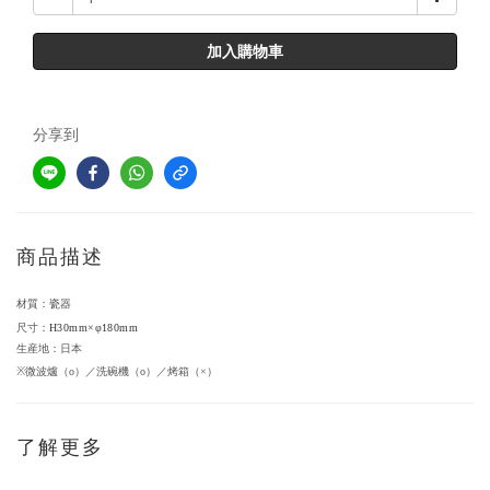
加入購物車
分享到
商品描述
器
材質：
瓷
尺寸：
H30mm×φ180mm
生産地：日本
※
微波爐（
o
）／洗碗機（
o
）／烤箱（
×
）
了解更多